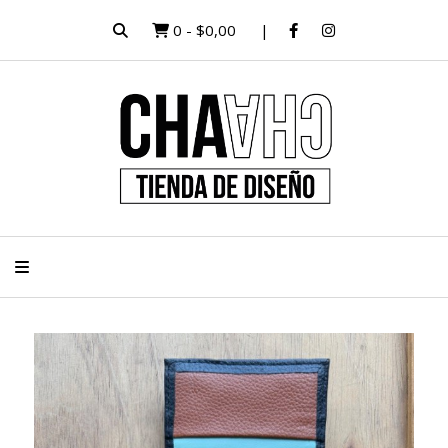
0
-
$0,00