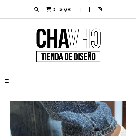
0
-
$0,00