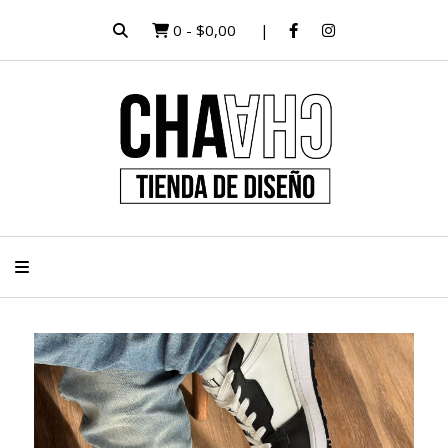
0
-
$0,00