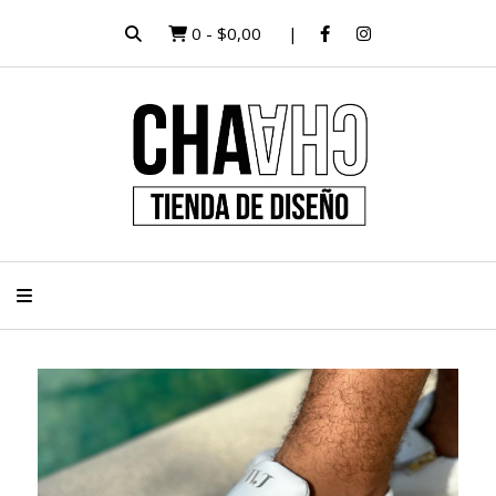
0
-
$0,00