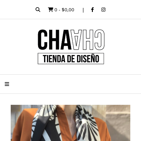
0
-
$0,00