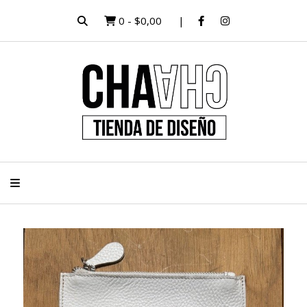
0
-
$0,00