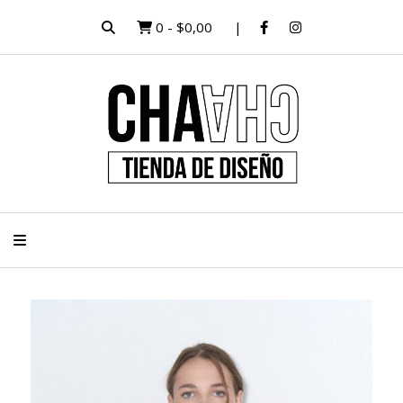
0
-
$0,00