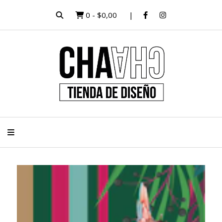
0
-
$0,00