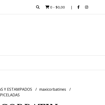
0
-
$0,00
AS Y ESTAMPADOS
maxicorbatines
PICELADAS