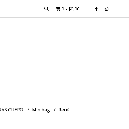
0
-
$0,00
RAS CUERO
Minibag
René